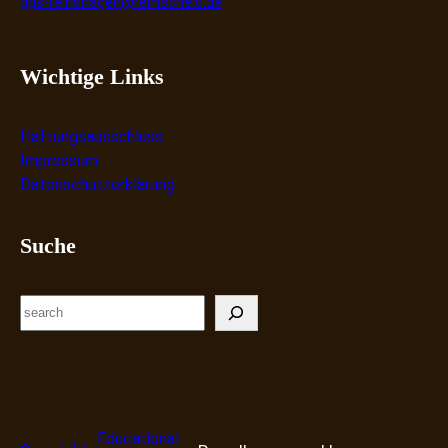
ggs-reinshagen@remscheid.de
Wichtige Links
Haftungsausschluss
Impressum
Datenschutzerklärung
Suche
S
e
a
r
c
h
Educational