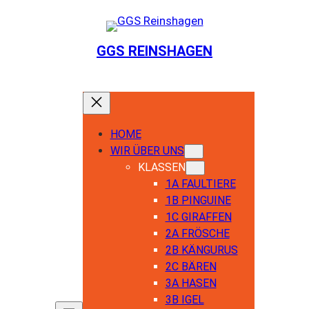
Zum
Inhalt
springen
GGS REINSHAGEN
HOME
WIR ÜBER UNS
KLASSEN
1A FAULTIERE
1B PINGUINE
1C GIRAFFEN
2A FRÖSCHE
2B KÄNGURUS
2C BÄREN
3A HASEN
3B IGEL