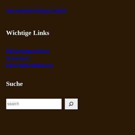
ggs-reinshagen@remscheid.de
Wichtige Links
Haftungsausschluss
Impressum
Datenschutzerklärung
Suche
S
e
a
r
c