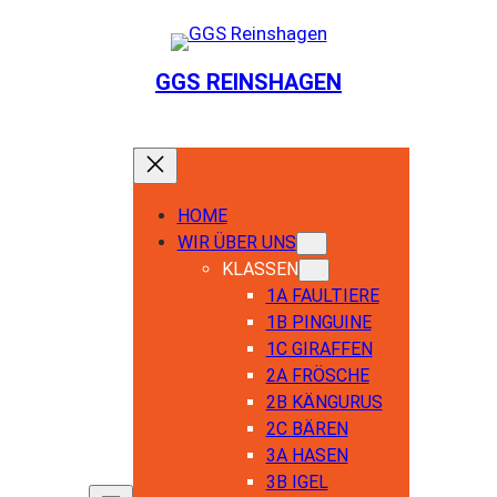
GGS REINSHAGEN
HOME
WIR ÜBER UNS
KLASSEN
1A FAULTIERE
1B PINGUINE
1C GIRAFFEN
2A FRÖSCHE
2B KÄNGURUS
2C BÄREN
3A HASEN
3B IGEL