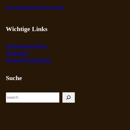
ggs-reinshagen@remscheid.de
Wichtige Links
Haftungsausschluss
Impressum
Datenschutzerklärung
Suche
S
e
a
r
c