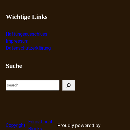
Wichtige Links
Haftungsausschluss
Impressum
Datenschutzerklärung
Suche
S
e
a
r
c
h
Educational
Copyright.
Proudly powered by
Blocks